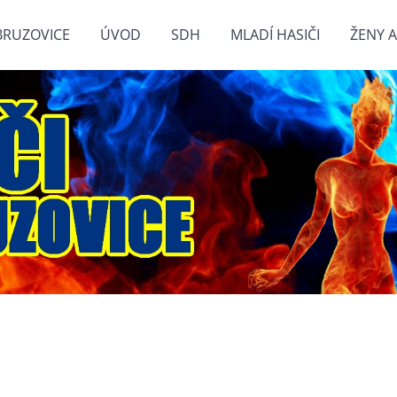
BRUZOVICE
ÚVOD
SDH
MLADÍ HASIČI
ŽENY A