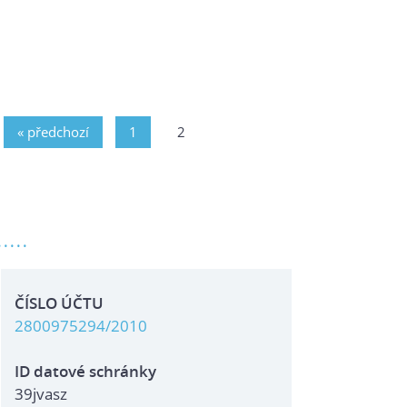
« předchozí
1
2
.....
ČÍSLO ÚČTU
2800975294/2010
ID datové schránky
39jvasz