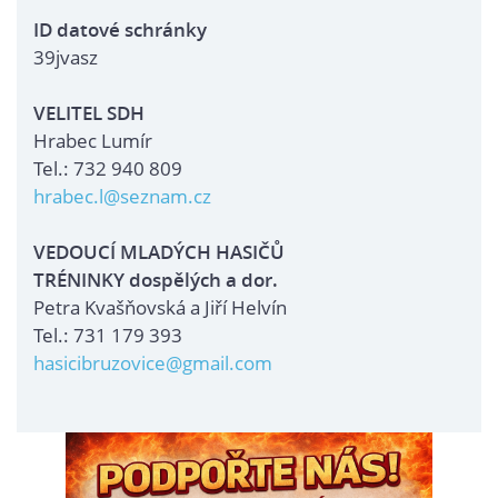
ID datové schránky
39jvasz
VELITEL SDH
Hrabec Lumír
Tel.: 732 940 809
hrabec.l@seznam.cz
VEDOUCÍ MLADÝCH HASIČŮ
TRÉNINKY dospělých a dor.
Petra Kvašňovská a Jiří Helvín
Tel.: 731 179 393
hasicibruzovice@gmail.com