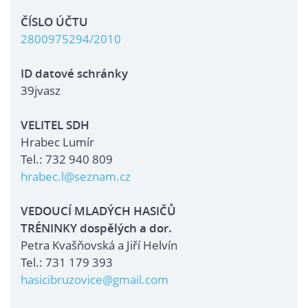
ČÍSLO ÚČTU
2800975294/2010
ID datové schránky
39jvasz
VELITEL SDH
Hrabec Lumír
Tel.: 732 940 809
hrabec.l@seznam.cz
VEDOUCÍ MLADÝCH HASIČŮ
TRÉNINKY dospělých a dor.
Petra Kvašňovská a Jiří Helvín
Tel.: 731 179 393
hasicibruzovice@gmail.com