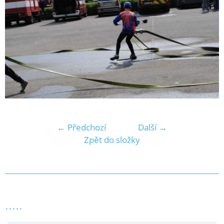
← Předchozí
Další →
Zpět do složky
.....