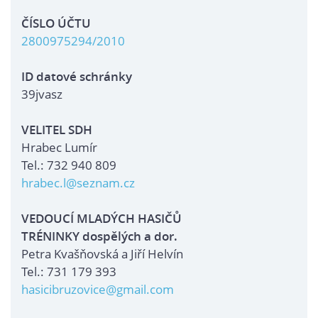
ČÍSLO ÚČTU
2800975294/2010
ID datové schránky
39jvasz
VELITEL SDH
Hrabec Lumír
Tel.: 732 940 809
hrabec.l@seznam.cz
VEDOUCÍ MLADÝCH HASIČŮ
TRÉNINKY dospělých a dor.
Petra Kvašňovská a Jiří Helvín
Tel.: 731 179 393
hasicibruzovice@gmail.com