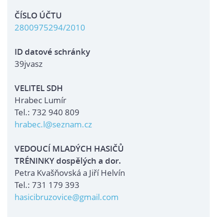
ČÍSLO ÚČTU
2800975294/2010
ID datové schránky
39jvasz
VELITEL SDH
Hrabec Lumír
Tel.: 732 940 809
hrabec.l@seznam.cz
VEDOUCÍ MLADÝCH HASIČŮ
TRÉNINKY dospělých a dor.
Petra Kvašňovská a Jiří Helvín
Tel.: 731 179 393
hasicibruzovice@gmail.com