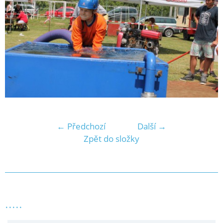
← Předchozí
Další →
Zpět do složky
.....