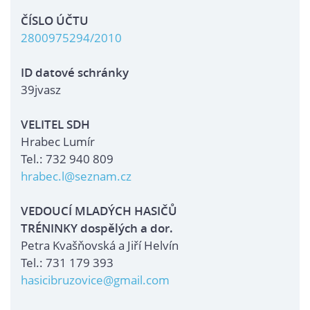
ČÍSLO ÚČTU
2800975294/2010
ID datové schránky
39jvasz
VELITEL SDH
Hrabec Lumír
Tel.: 732 940 809
hrabec.l@seznam.cz
VEDOUCÍ MLADÝCH HASIČŮ
TRÉNINKY dospělých a dor.
Petra Kvašňovská a Jiří Helvín
Tel.: 731 179 393
hasicibruzovice@gmail.com