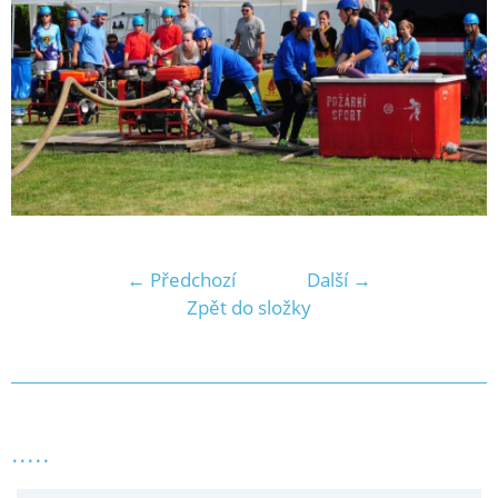
← Předchozí
Další →
Zpět do složky
.....