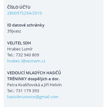
ČÍSLO ÚČTU
2800975294/2010
ID datové schránky
39jvasz
VELITEL SDH
Hrabec Lumír
Tel.: 732 940 809
hrabec.l@seznam.cz
VEDOUCÍ MLADÝCH HASIČŮ
TRÉNINKY dospělých a dor.
Petra Kvašňovská a Jiří Helvín
Tel.: 731 179 393
hasicibruzovice@gmail.com