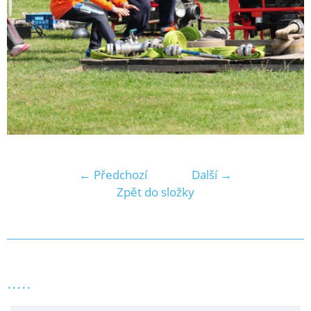
← Předchozí
Další →
Zpět do složky
.....