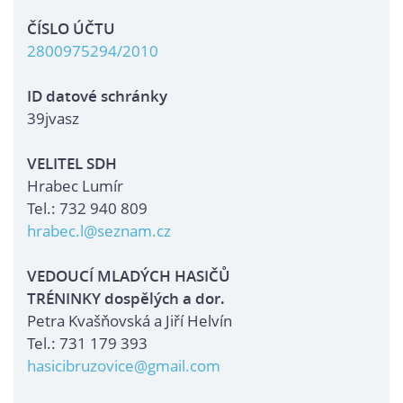
ČÍSLO ÚČTU
2800975294/2010
ID datové schránky
39jvasz
VELITEL SDH
Hrabec Lumír
Tel.: 732 940 809
hrabec.l@seznam.cz
VEDOUCÍ MLADÝCH HASIČŮ
TRÉNINKY dospělých a dor.
Petra Kvašňovská a Jiří Helvín
Tel.: 731 179 393
hasicibruzovice@gmail.com