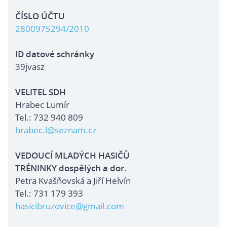
ČÍSLO ÚČTU
2800975294/2010
ID datové schránky
39jvasz
VELITEL SDH
Hrabec Lumír
Tel.: 732 940 809
hrabec.l@seznam.cz
VEDOUCÍ MLADÝCH HASIČŮ
TRÉNINKY dospělých a dor.
Petra Kvašňovská a Jiří Helvín
Tel.: 731 179 393
hasicibruzovice@gmail.com