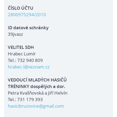
ČÍSLO ÚČTU
2800975294/2010
ID datové schránky
39jvasz
VELITEL SDH
Hrabec Lumír
Tel.: 732 940 809
hrabec.l@seznam.cz
VEDOUCÍ MLADÝCH HASIČŮ
TRÉNINKY dospělých a dor.
Petra Kvašňovská a Jiří Helvín
Tel.: 731 179 393
hasicibruzovice@gmail.com