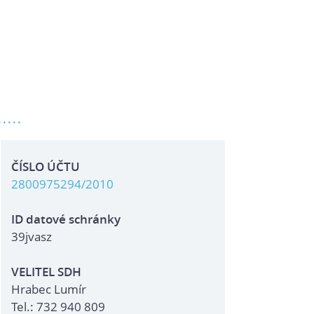
.....
ČÍSLO ÚČTU
2800975294/2010
ID datové schránky
39jvasz
VELITEL SDH
Hrabec Lumír
Tel.: 732 940 809