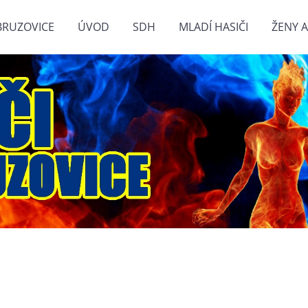
BRUZOVICE
ÚVOD
SDH
MLADÍ HASIČI
ŽENY A