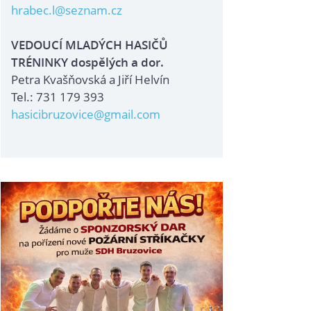
hrabec.l@seznam.cz
VEDOUCÍ MLADÝCH HASIČŮ
TRÉNINKY dospělých a dor.
Petra Kvašňovská a Jiří Helvín
Tel.: 731 179 393
hasicibruzovice@gmail.com