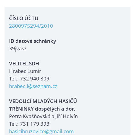
ČÍSLO ÚČTU
2800975294/2010
ID datové schránky
39jvasz
VELITEL SDH
Hrabec Lumír
Tel.: 732 940 809
hrabec.l@seznam.cz
VEDOUCÍ MLADÝCH HASIČŮ
TRÉNINKY dospělých a dor.
Petra Kvašňovská a Jiří Helvín
Tel.: 731 179 393
hasicibruzovice@gmail.com