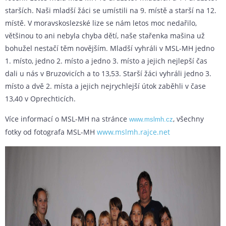
starších. Naši mladší žáci se umístili na 9. místě a starší na 12.
místě. V moravskoslezské lize se nám letos moc nedařilo,
většinou to ani nebyla chyba dětí, naše stařenka mašina už
bohužel nestačí těm novějším. Mladší vyhráli v MSL-MH jedno
1. místo, jedno 2. místo a jedno 3. místo a jejich nejlepší čas
dali u nás v Bruzovicích a to 13,53. Starší žáci vyhráli jedno 3.
místo a dvě 2. místa a jejich nejrychlejší útok zaběhli v čase
13,40 v Oprechticích.
Více informací o MSL-MH na stránce
, všechny
www.mslmh.cz
fotky od fotografa MSL-MH
www.mslmh.rajce.net