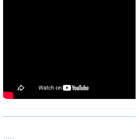
.....