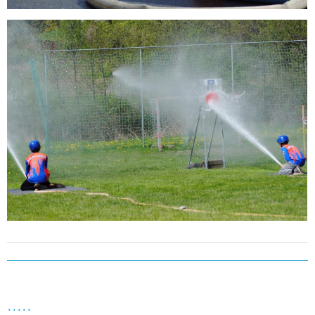
.....