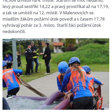
18,304 umístili na 4. místě. Starším se moc nedařilo,
levý proud sestříkl 14,22 a pravý prostříkal až na 17,19,
a tak se umístili na 12. místě. V Malenovicích se
mladším žákům požární útok povedl a s časem 17,78
vyhrávají pohár za 3. místo. Starší žáci požární útok
nedokončili.