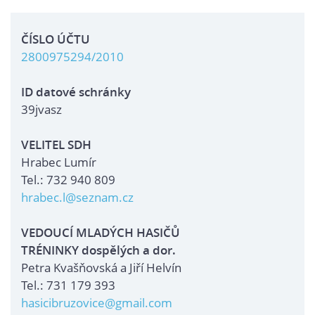
ČÍSLO ÚČTU
2800975294/2010
ID datové schránky
39jvasz
VELITEL SDH
Hrabec Lumír
Tel.: 732 940 809
hrabec.l@seznam.cz
VEDOUCÍ MLADÝCH HASIČŮ
TRÉNINKY dospělých a dor.
Petra Kvašňovská a Jiří Helvín
Tel.: 731 179 393
hasicibruzovice@gmail.com