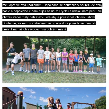
měli opět ve stylu požárním. Dopoledne se soutěžilo v soutěži Železný
hasič a odpoledne k nám přijeli hasiči z Frýdku a udělali nám pěnu. Ve
čtvrtek večer měly děti stezku odvahy a poté viděli ohnivou show.
Doufejme, že nám soustředění něco přineslo a povede se nám tak
umístit na našich závodech na dobrém místě.