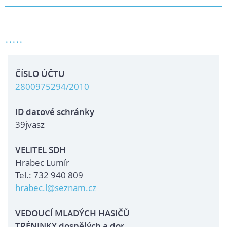
.....
ČÍSLO ÚČTU
2800975294/2010
ID datové schránky
39jvasz
VELITEL SDH
Hrabec Lumír
Tel.: 732 940 809
hrabec.l@seznam.cz
VEDOUCÍ MLADÝCH HASIČŮ
TRÉNINKY dospělých a dor.