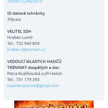
2800975294/2010
ID datové schránky
39jvasz
VELITEL SDH
Hrabec Lumír
Tel.: 732 940 809
hrabec.l@seznam.cz
VEDOUCÍ MLADÝCH HASIČŮ
TRÉNINKY dospělých a dor.
Petra Kvašňovská a Jiří Helvín
Tel.: 731 179 393
hasicibruzovice@gmail.com