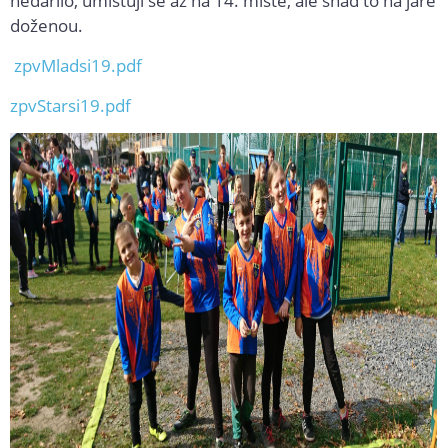
nedařilo, umísťují se až na 14. místě, ale snad to na jaře
doženou.
zpvMladsi19.pdf
zpvStarsi19.pdf