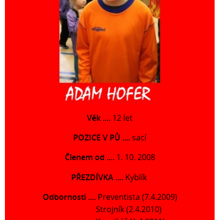
Věk ....
12 let
POZICE V PŮ ....
sací
Členem od ....
1. 10. 2008
PŘEZDÍVKA ....
Kyblík
Odbornosti ....
Preventista (7.4.2009)
Strojník (2.4.2010)