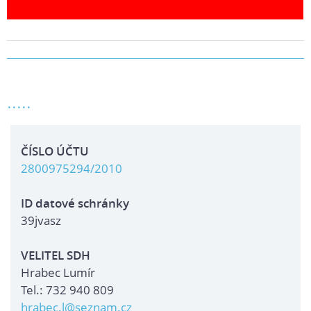
.....
ČÍSLO ÚČTU
2800975294/2010
ID datové schránky
39jvasz
VELITEL SDH
Hrabec Lumír
Tel.: 732 940 809
hrabec.l@seznam.cz